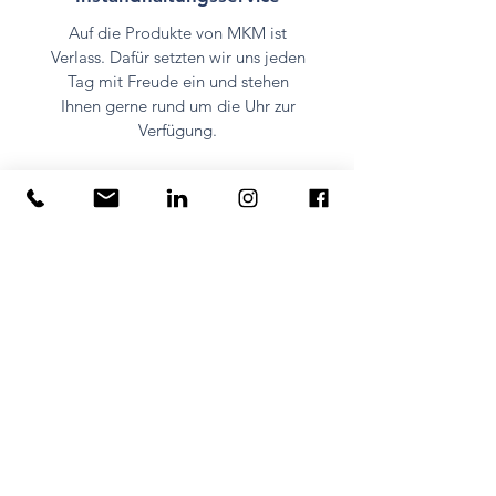
Auf die Produkte von MKM ist
Verlass. Dafür setzten wir uns jeden
Tag mit Freude ein und stehen
Ihnen gerne rund um die Uhr zur
Verfügung.
Partnerschaftlichkeit
Mit MKM entscheiden Sie sich für
einen Partner, der an einer
langfristig erfolgreichen
Zusammenarbeit interessiert ist. Wir
setzten alles daran, Ihre
Zufriedenheit jederzeit
vollumfänglich sicherzustellen.