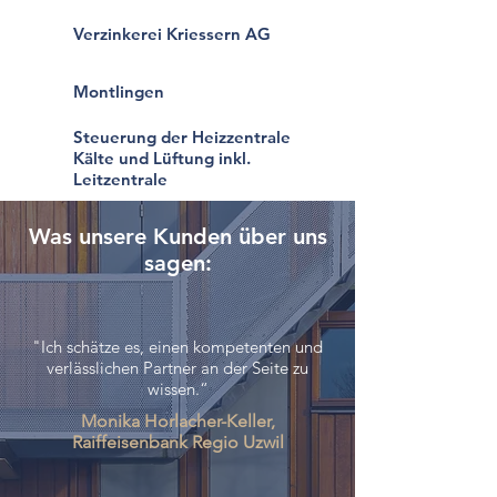
Verzinkerei Kriessern AG
Montlingen
Steuerung der Heizzentrale
Kälte und Lüftung inkl.
Leitzentrale
Was unsere Kunden über uns
sagen:
"Ich schätze es, einen kompetenten und
verlässlichen Partner an der Seite zu
wissen.“
Monika Horlacher-Keller,
Raiffeisenbank Regio Uzwil