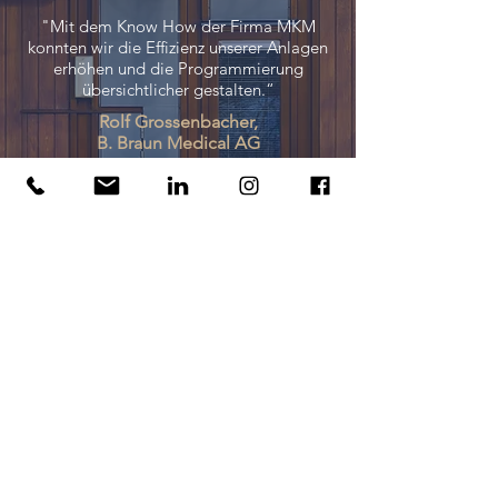
"Mit dem Know How der Firma MKM
konnten wir die Effizienz unserer Anlagen
erhöhen und die Programmierung
übersichtlicher gestalten.“
Rolf Grossenbacher,
B. Braun Medical AG
"Wir arbeiten schon viele Jahre
zusammen mit MKM und sind darüber
sehr zufrieden."
Claudia Pronk,
Nira Alpina Switzerland
MKM Gebäudetechnik AG
Simon Frick-Strasse 12
9466 Sennwald